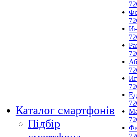
72
Фо
72
И
72
Ра
72
Аб
72
И
72
Ед
72
Каталог смартфонів
М
72
Підбір
Фа
72