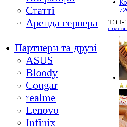
Ко
Статті
72
Аренда сервера
ТОП-1
по рейти
Партнери та друзі
ASUS
Bloody
Cougar
realme
Lenovo
Infinix