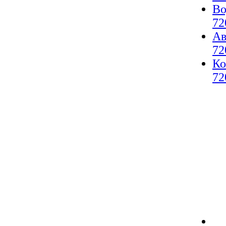
Во
72
Ав
72
Ко
72