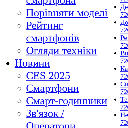
смартфона
Де
Порівняти моделі
72
До
Рейтинг
72
смартфонів
Ре
72
Огляди техніки
Ви
Новини
72
Ка
CES 2025
72
Си
Смартфони
72
Смарт-годинники
Те
72
Зв'язок /
Не
72
Оператори