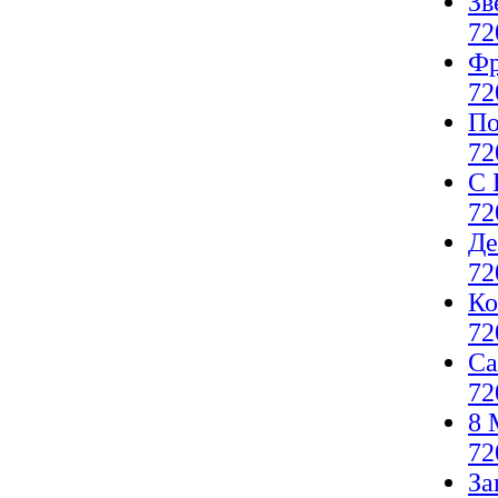
Зв
72
Фр
72
По
72
С 
72
Де
72
Ко
72
Са
72
8 
72
За