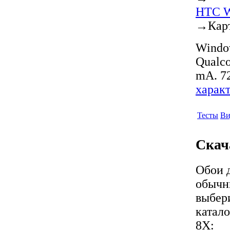
HTC W
→
Кар
Window
Qualco
mA. 72
харак
Тесты
Ви
Скач
Обои 
обычн
выбер
катал
8X: