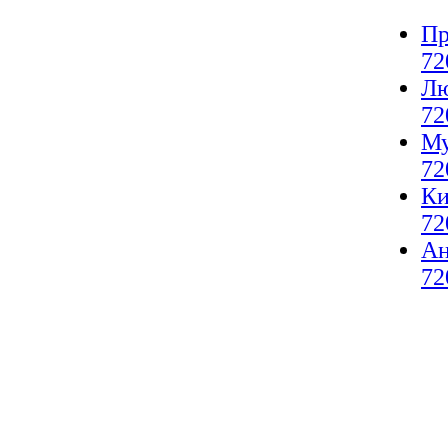
Пр
72
Лю
72
Му
72
Ки
72
А
72