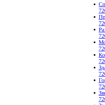
Сп
72
Пр
72
Ра
72
Мо
72
Ко
72
Зд
72
Го
72
Зв
72