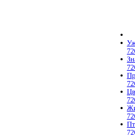
Уж
72
Зн
72
Пр
72
Цв
72
Жи
72
Пт
72